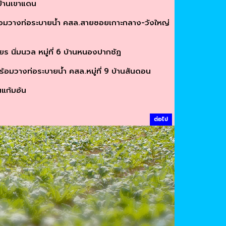
บ้านเขาแดน
มวางท่อระบายน้ำ คสล.สายซอยเกาะกลาง-วังใหญ่
นิ่มนวล หมู่ที่ 6 บ้านหนองปากชัฏ
มวางท่อระบายน้ำ คสล.หมู่ที่ 9 บ้านสันดอน
แก้มอ้น
ต่อไป