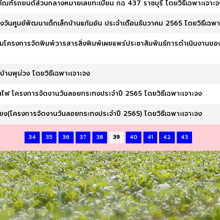
ุภัณฑ์รถยนต์ส่วนกลางหมายเลขทะเบียน กฉ 437 ราชบุรี โดยวิธีเฉพาะเจาะจ
วันศูนย์พัฒนาเด็กเล็กบ้านแก้มอ้น ประจำเดือนธันวาคม 2565 โดยวิธีเฉพา
มโครงการจัดพิมพ์วารสารสิ่งพิมพ์เผยแพร่ประชาสัมพันธ์การดำเนินงานข
 7 บ้านพุม่วง โดยวิธีเฉพาะเจาะจง
งปั่นไฟ โครงการจัดงานวันลอยกระทงประจำปี 2565 โดยวิธีเฉพาะเจาะจง
งเสียง(โครงการจัดงานวันลอยกระทงประจำปี 2565) โดยวิธีเฉพาะเจาะจง
34
35
36
37
38
39
40
41
42
43