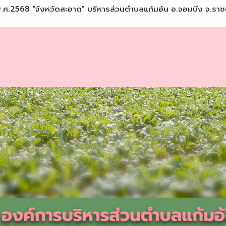
.ศ.2568 "จังหวัดสะอาด" บริหารส่วนตำบลแก้มอ้น อ.จอมบีง จ.ราชบ