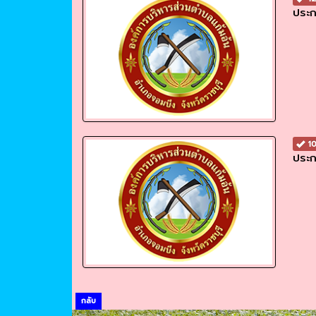
ประก
10
ประก
กลับ