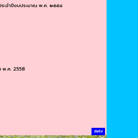
ายประจำปีงบประมาณ พ.ศ. ๒๕๕๘
ณ พ.ศ. 2558
ต่อไป