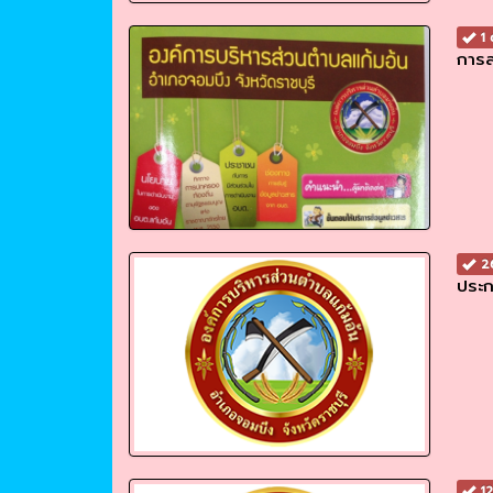
1 
การส
26
ประก
12