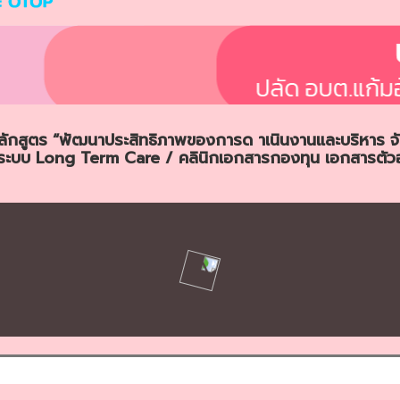
ักสูตร “พัฒนาประสิทธิภาพของการด าเนินงานและบริหาร จั
รลงระบบ Long Term Care / คลินิกเอกสารกองทุน เอกสารตัว