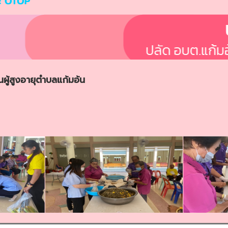
ู้สูงอายุตำบลแก้มอ้น