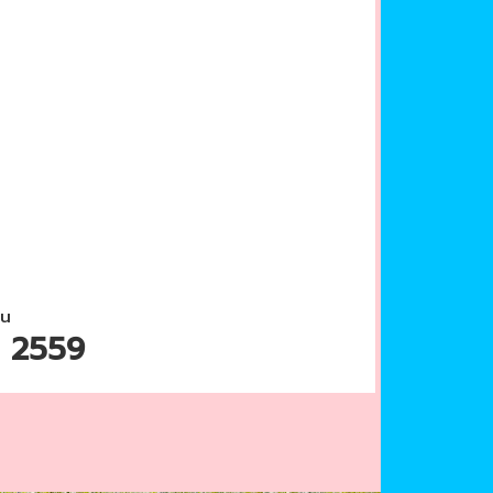
้น
คม 2559